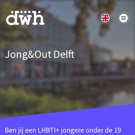
Jong&Out Delft
Ben jij een LHBTI+ jongere onder de 19