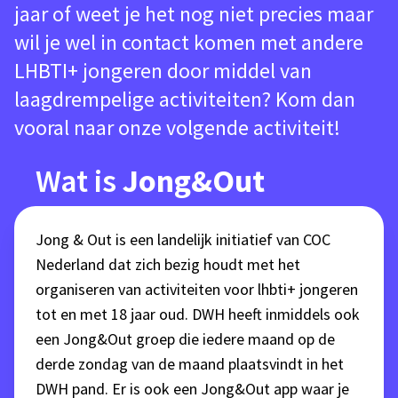
jaar of weet je het nog niet precies maar
wil je wel in contact komen met andere
LHBTI+ jongeren door middel van
laagdrempelige activiteiten? Kom dan
vooral naar onze volgende activiteit!
Wat is
Jong&Out
Jong & Out is een landelijk initiatief van COC
Nederland dat zich bezig houdt met het
organiseren van activiteiten voor lhbti+ jongeren
tot en met 18 jaar oud. DWH heeft inmiddels ook
een Jong&Out groep die iedere maand op de
derde zondag van de maand plaatsvindt in het
DWH pand. Er is ook een Jong&Out app waar je