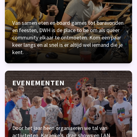
Van samen eten en board games tot baravonden
en feesten, DWH is de place to be om als queer
community elkaar te ontmoeten. Kom een paar
keer langs en al snel is er altijd wel iemand die je
kent.
EVENEMENTEN
Door het jaar heen organiseren we tal van
activiteiten. Karaoke's, drag shows en LAN