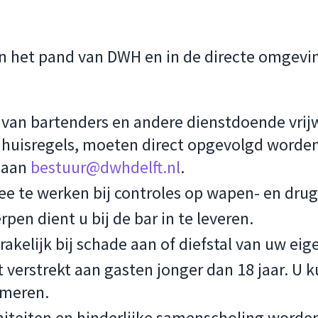
in het pand van DWH en in de directe omgevi
 van bartenders en andere dienstdoende vrijw
 huisregels, moeten direct opgevolgd worden
l aan
bestuur@dwhdelft.nl
.
mee te werken bij controles op wapen- en dru
en dient u bij de bar in te leveren.
rakelijk bij schade aan of diefstal van uw 
t verstrekt aan gasten jonger dan 18 jaar. U 
imeren.
teiten en hinderlijke samenscholing worden