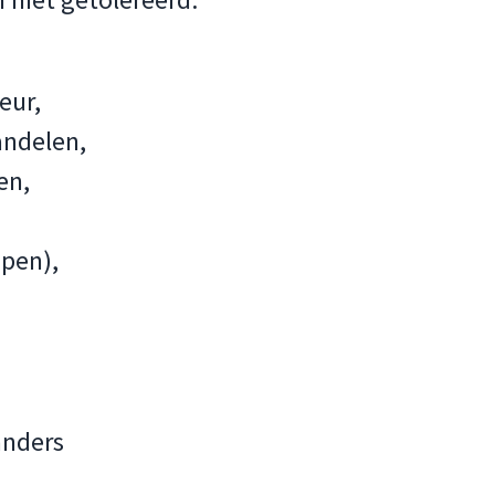
eur,
andelen,
en,
open),
anders