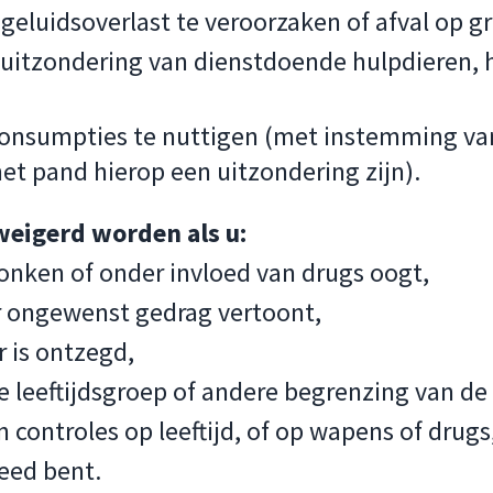
eluidsoverlast te veroorzaken of afval op g
 uitzondering van dienstdoende hulpdieren, 
consumpties te nuttigen (met instemming va
het pand hierop een uitzondering zijn).
eigerd worden als u:
onken of onder invloed van drugs oogt,
r ongewenst gedrag vertoont,
 is ontzegd,
e leeftijdsgroep of andere begrenzing van de 
 controles op leeftijd, of op wapens of drugs
eed bent.