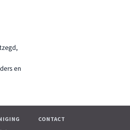
tzegd,
nders en
NIGING
CONTACT