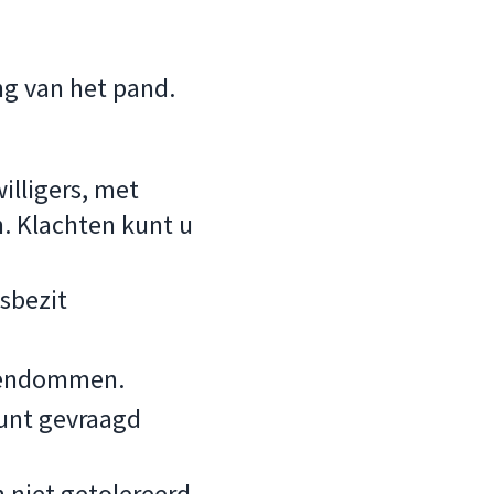
ng van het pand.
illigers, met
. Klachten kunt u
gsbezit
eigendommen.
kunt gevraagd
 niet getolereerd.